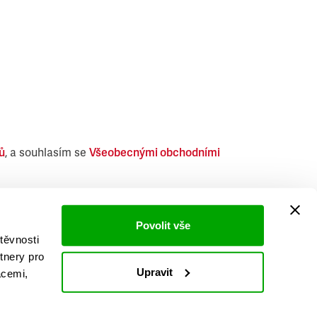
ů
, a souhlasím se
Všeobecnými obchodními
i obdobných produktů.
Povolit vše
těvnosti
tnery pro
Upravit
acemi,