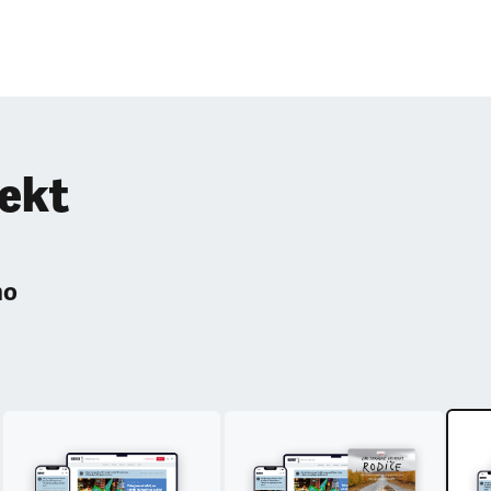
pekt
ho