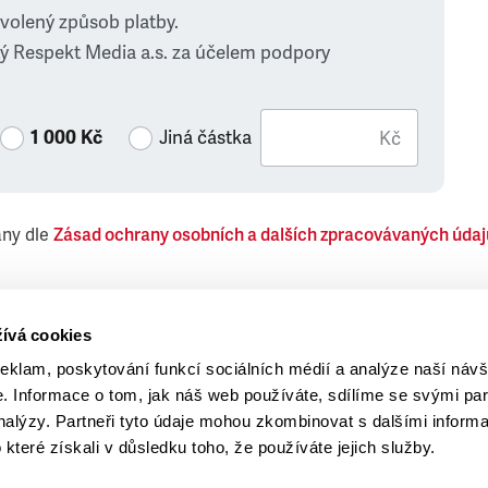
zvolený způsob platby.
ý Respekt Media a.s. za účelem podpory
1 000 Kč
Jiná částka
Kč
ány dle
Zásad ochrany osobních a dalších zpracovávaných údaj
 Respekt Media, a.s., týkající se též jiných než objednaných č
ívá cookies
reklam, poskytování funkcí sociálních médií a analýze naší návš
 Informace o tom, jak náš web používáte, sdílíme se svými par
analýzy. Partneři tyto údaje mohou zkombinovat s dalšími inform
o které získali v důsledku toho, že používáte jejich služby.