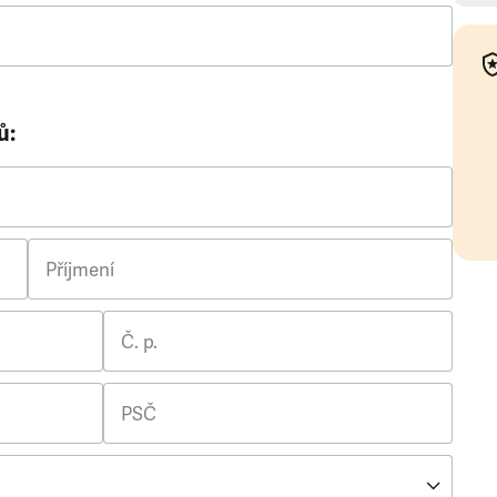
ů:
Příjmení
Č. p.
PSČ