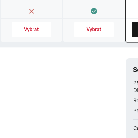
Vybrat
Vybrat
S
P
Di
Ro
Př
C