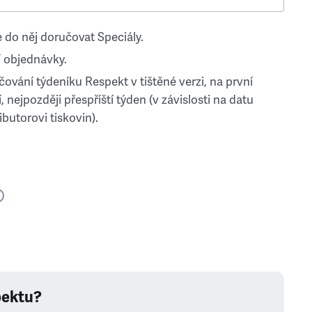
 do něj doručovat Speciály.
 objednávky.
ování týdeníku Respekt v tištěné verzi, na první
, nejpozději přespříští týden (v závislosti na datu
ibutorovi tiskovin).
pektu?