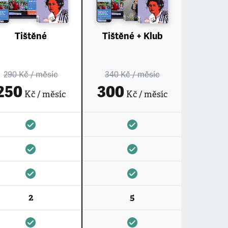
Tištěné
Tištěné + Klub
290 Kč
/ měsíc
340 Kč
/ měsíc
250
300
Kč / měsíc
Kč / měsíc
2
5