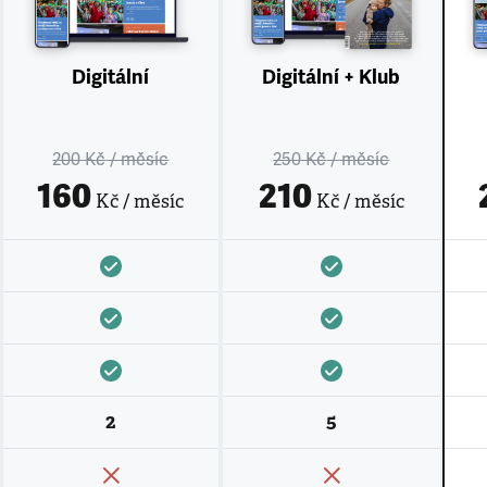
Digitální
Digitální + Klub
200 Kč
/ měsíc
250 Kč
/ měsíc
160
210
Kč / měsíc
Kč / měsíc
2
5