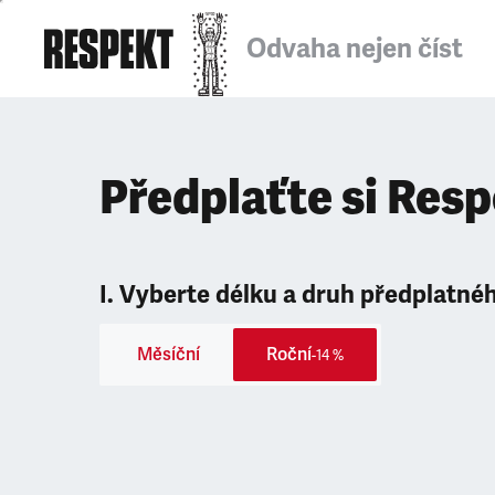
Odvaha nejen číst
Předplaťte si Res
I. Vyberte délku a druh předplatné
Měsíční
Roční
-14 %