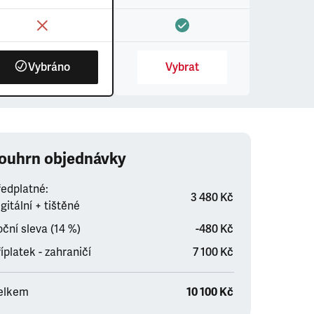
Vybráno
Vybrat
ouhrn objednávky
ředplatné:
3 480 Kč
gitální + tištěné
ční sleva (14 %)
-480 Kč
íplatek - zahraničí
7 100 Kč
elkem
10 100 Kč