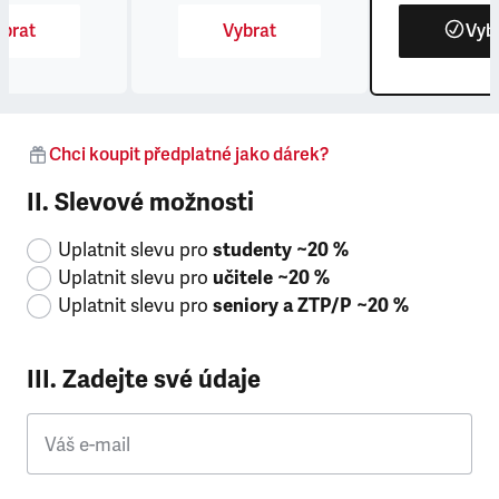
brat
Vybrat
Vyb
Chci koupit předplatné jako dárek?
II. Slevové možnosti
Uplatnit slevu pro
studenty ~20 %
Uplatnit slevu pro
učitele ~20 %
Uplatnit slevu pro
seniory a ZTP/P ~20 %
III. Zadejte své údaje
Váš e-mail