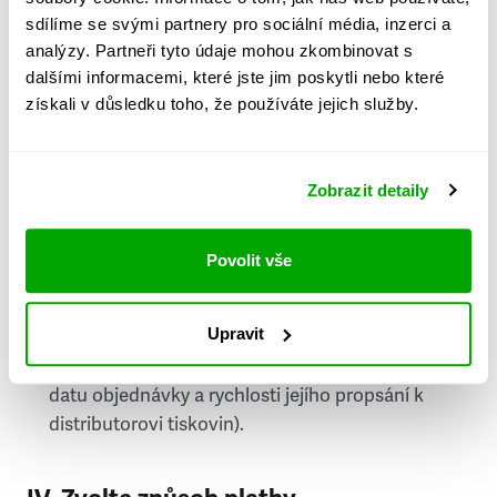
PSČ
sdílíme se svými partnery pro sociální média, inzerci a
analýzy. Partneři tyto údaje mohou zkombinovat s
Stát
dalšími informacemi, které jste jim poskytli nebo které
získali v důsledku toho, že používáte jejich služby.
Doprava do zahraničí je zpoplatněna
a nelze do
něj doručovat Speciály.
Zobrazit detaily
Požádat o fakturu
bude možné po vytvoření
objednávky.
Povolit vše
Pokud je součástí vaší objednávky také
doručování týdeníku Respekt v tištěné verzi, na
Upravit
první vydání ve vaší schránce se můžete těšit
příští, nejpozději přespříští týden (v závislosti na
datu objednávky a rychlosti jejího propsání k
distributorovi tiskovin).