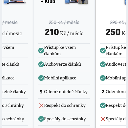
+ Klub
č
/ měsíc
250 Kč
/ měsíc
290 Kč
/
210
250
č / měsíc
Kč / měsíc
Kč 
ke všem
Přístup ke všem
Přístup ke
článkům
článkům
ze článků
Audioverze článků
Audioverze
aplikace
Mobilní aplikace
Mobilní apl
5
2
telné články
Odemknutelné články
Odemknute
do schránky
Respekt do schránky
Respekt do
 do schránky
Speciály do schránky
Speciály d