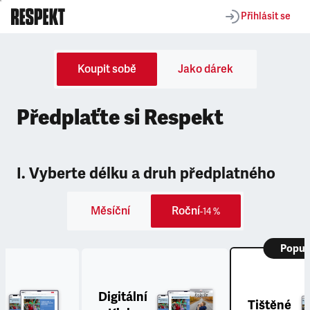
Přihlásit se
Koupit sobě
Jako dárek
Předplaťte si Respekt
I. Vyberte délku a druh předplatného
Měsíční
Roční
-14 %
Popul
Digitální
Tištěné