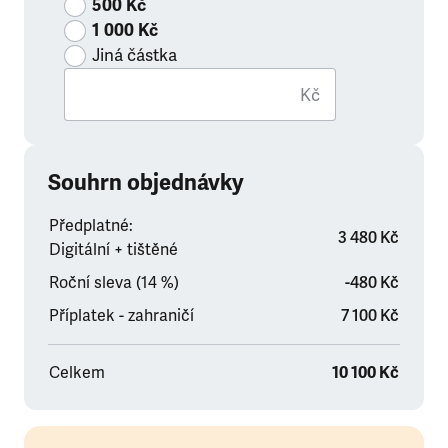
500 Kč
1 000 Kč
Jiná částka
Kč
Souhrn objednávky
Předplatné:
3 480 Kč
Digitální + tištěné
Roční sleva (14 %)
-480 Kč
Příplatek - zahraničí
7 100 Kč
Celkem
10 100 Kč