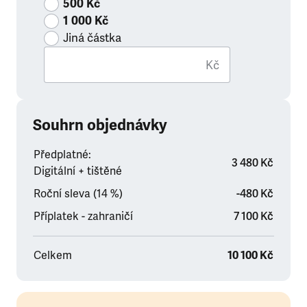
500 Kč
1 000 Kč
Jiná částka
Kč
Souhrn objednávky
Předplatné:
3 480 Kč
Digitální + tištěné
Roční sleva (14 %)
-480 Kč
Příplatek - zahraničí
7 100 Kč
Celkem
10 100 Kč