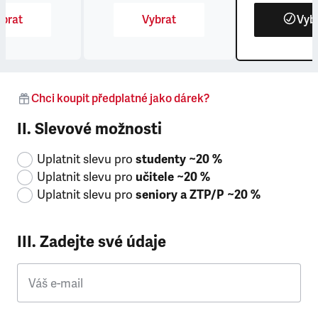
brat
Vybrat
Vyb
Chci koupit předplatné jako dárek?
II. Slevové možnosti
Uplatnit slevu pro
studenty ~20 %
Uplatnit slevu pro
učitele ~20 %
Uplatnit slevu pro
seniory a ZTP/P ~20 %
III. Zadejte své údaje
Váš e-mail