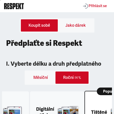
Přihlásit se
Koupit sobě
Jako dárek
Předplaťte si Respekt
I. Vyberte délku a druh předplatného
Měsíční
Roční
-14 %
Popul
Digitální
Tištěné