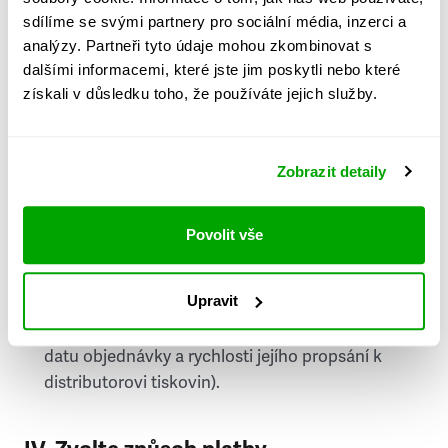
PSČ
sdílíme se svými partnery pro sociální média, inzerci a
analýzy. Partneři tyto údaje mohou zkombinovat s
Stát
dalšími informacemi, které jste jim poskytli nebo které
získali v důsledku toho, že používáte jejich služby.
Doprava do zahraničí je zpoplatněna
a nelze do
něj doručovat Speciály.
Zobrazit detaily
Požádat o fakturu
bude možné po vytvoření
objednávky.
Povolit vše
Pokud je součástí vaší objednávky také
doručování týdeníku Respekt v tištěné verzi, na
Upravit
první vydání ve vaší schránce se můžete těšit
příští, nejpozději přespříští týden (v závislosti na
datu objednávky a rychlosti jejího propsání k
distributorovi tiskovin).