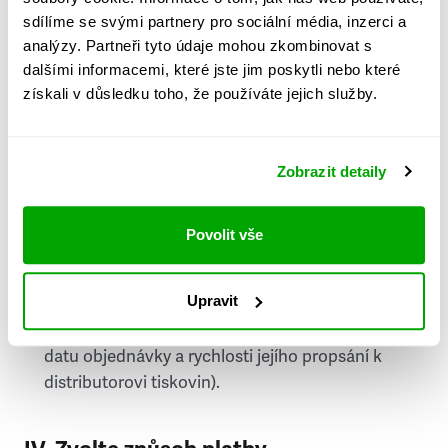
PSČ
sdílíme se svými partnery pro sociální média, inzerci a
analýzy. Partneři tyto údaje mohou zkombinovat s
Stát
dalšími informacemi, které jste jim poskytli nebo které
získali v důsledku toho, že používáte jejich služby.
Doprava do zahraničí je zpoplatněna
a nelze do
něj doručovat Speciály.
Zobrazit detaily
Požádat o fakturu
bude možné po vytvoření
objednávky.
Povolit vše
Pokud je součástí vaší objednávky také
doručování týdeníku Respekt v tištěné verzi, na
Upravit
první vydání ve vaší schránce se můžete těšit
příští, nejpozději přespříští týden (v závislosti na
datu objednávky a rychlosti jejího propsání k
distributorovi tiskovin).