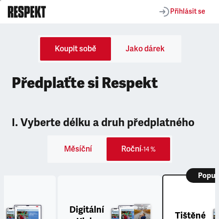
Přihlásit se
Koupit sobě
Jako dárek
Předplaťte si Respekt
I. Vyberte délku a druh předplatného
Měsíční
Roční
-14 %
Popul
Digitální
Tištěné