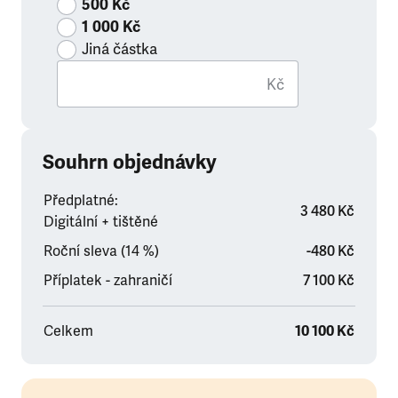
500 Kč
1 000 Kč
Jiná částka
Kč
Souhrn objednávky
Předplatné:
3 480 Kč
Digitální + tištěné
Roční sleva (14 %)
-480 Kč
Příplatek - zahraničí
7 100 Kč
Celkem
10 100 Kč