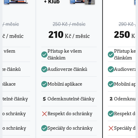
+ Klub
č
/ měsíc
250 Kč
/ měsíc
290 Kč
/
210
250
č / měsíc
Kč / měsíc
Kč 
ke všem
Přístup ke všem
Přístup ke
článkům
článkům
ze článků
Audioverze článků
Audioverze
aplikace
Mobilní aplikace
Mobilní apl
5
2
telné články
Odemknutelné články
Odemknute
do schránky
Respekt do schránky
Respekt do
 do schránky
Speciály do schránky
Speciály d