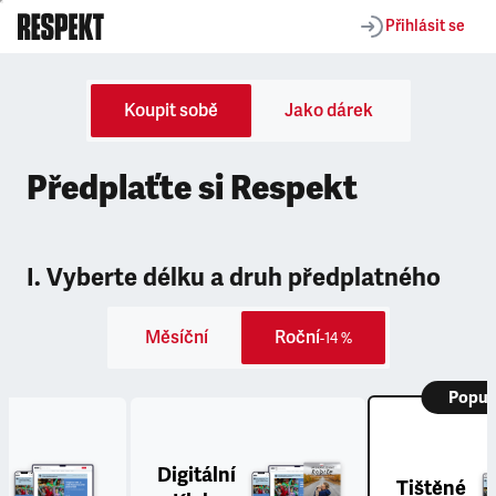
Přihlásit se
Koupit sobě
Jako dárek
Předplaťte si Respekt
I. Vyberte délku a druh předplatného
Měsíční
Roční
-14 %
Popul
Digitální
Tištěné