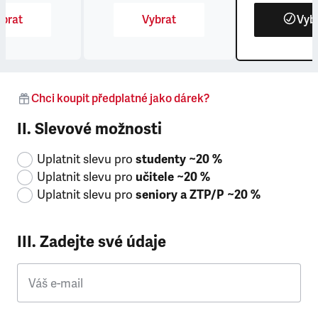
brat
Vybrat
Vyb
Chci koupit předplatné jako dárek?
II. Slevové možnosti
Uplatnit slevu pro
studenty ~20 %
Uplatnit slevu pro
učitele ~20 %
Uplatnit slevu pro
seniory a ZTP/P ~20 %
III. Zadejte své údaje
Váš e-mail