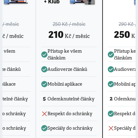
+ Klub
č
/ měsíc
250 Kč
/ měsíc
290 Kč
/
210
250
č / měsíc
Kč / měsíc
Kč 
ke všem
Přístup ke všem
Přístup ke
článkům
článkům
ze článků
Audioverze článků
Audioverze
aplikace
Mobilní aplikace
Mobilní apl
5
2
telné články
Odemknutelné články
Odemknute
do schránky
Respekt do schránky
Respekt do
 do schránky
Speciály do schránky
Speciály d