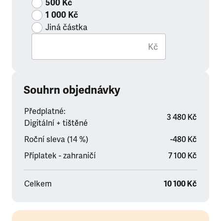
500 Kč
1 000 Kč
Jiná částka
Kč
Souhrn objednávky
Předplatné:
3 480 Kč
Digitální + tištěné
Roční sleva (14 %)
-480 Kč
Příplatek - zahraničí
7 100 Kč
Celkem
10 100 Kč