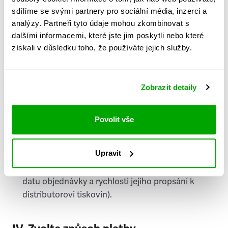
PSČ
sdílíme se svými partnery pro sociální média, inzerci a
analýzy. Partneři tyto údaje mohou zkombinovat s
Stát
dalšími informacemi, které jste jim poskytli nebo které
získali v důsledku toho, že používáte jejich služby.
Doprava do zahraničí je zpoplatněna
a nelze do
něj doručovat Speciály.
Zobrazit detaily
Požádat o fakturu
bude možné po vytvoření
objednávky.
Povolit vše
Pokud je součástí vaší objednávky také
doručování týdeníku Respekt v tištěné verzi, na
Upravit
první vydání ve vaší schránce se můžete těšit
příští, nejpozději přespříští týden (v závislosti na
datu objednávky a rychlosti jejího propsání k
distributorovi tiskovin).