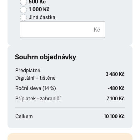
500 Kč
1 000 Kč
Jiná částka
Kč
Souhrn objednávky
Předplatné:
3 480 Kč
Digitální + tištěné
Roční sleva (14 %)
-480 Kč
Příplatek - zahraničí
7 100 Kč
Celkem
10 100 Kč