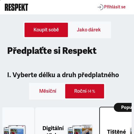
Přihlásit se
Koupit sobě
Jako dárek
Předplaťte si Respekt
I. Vyberte délku a druh předplatného
Měsíční
Roční
-14 %
Popul
Digitální
Tištěné