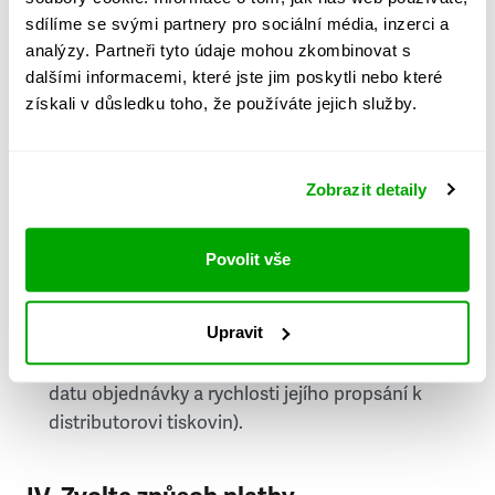
PSČ
sdílíme se svými partnery pro sociální média, inzerci a
analýzy. Partneři tyto údaje mohou zkombinovat s
Stát
dalšími informacemi, které jste jim poskytli nebo které
získali v důsledku toho, že používáte jejich služby.
Doprava do zahraničí je zpoplatněna
a nelze do
něj doručovat Speciály.
Zobrazit detaily
Požádat o fakturu
bude možné po vytvoření
objednávky.
Povolit vše
Pokud je součástí vaší objednávky také
doručování týdeníku Respekt v tištěné verzi, na
Upravit
první vydání ve vaší schránce se můžete těšit
příští, nejpozději přespříští týden (v závislosti na
datu objednávky a rychlosti jejího propsání k
distributorovi tiskovin).