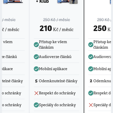
+ Klub
č
/ měsíc
250 Kč
/ měsíc
290 Kč
/
210
250
č / měsíc
Kč / měsíc
Kč 
ke všem
Přístup ke všem
Přístup ke
článkům
článkům
ze článků
Audioverze článků
Audioverze
aplikace
Mobilní aplikace
Mobilní apl
5
2
telné články
Odemknutelné články
Odemknute
do schránky
Respekt do schránky
Respekt do
 do schránky
Speciály do schránky
Speciály d