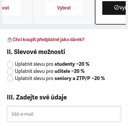
brat
Vybrat
Vyb
Chci koupit předplatné jako dárek?
II. Slevové možnosti
Uplatnit slevu pro
studenty ~20 %
Uplatnit slevu pro
učitele ~20 %
Uplatnit slevu pro
seniory a ZTP/P ~20 %
III. Zadejte své údaje
Váš e-mail