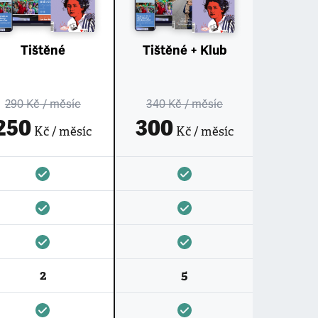
Tištěné
Tištěné + Klub
290 Kč
/ měsíc
340 Kč
/ měsíc
250
300
Kč / měsíc
Kč / měsíc
2
5