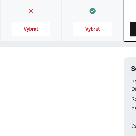
Vybrat
Vybrat
S
P
Di
Ro
Př
C