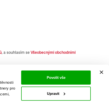
ů
, a souhlasím se
Všeobecnými obchodními
i obdobných produktů.
Povolit vše
těvnosti
tnery pro
Upravit
acemi,