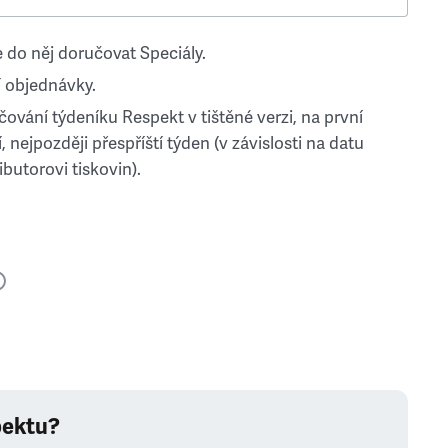
 do něj doručovat Speciály.
 objednávky.
ování týdeníku Respekt v tištěné verzi, na první
, nejpozději přespříští týden (v závislosti na datu
ibutorovi tiskovin).
pektu?