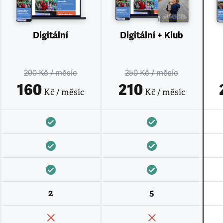
Digitální
Digitální + Klub
200 Kč
/ měsíc
250 Kč
/ měsíc
160
210
Kč / měsíc
Kč / měsíc
2
5