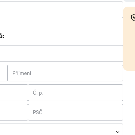
ů:
Příjmení
Č. p.
PSČ