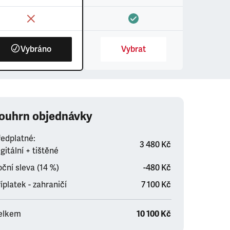
Vybráno
Vybrat
ouhrn objednávky
ředplatné:
3 480 Kč
gitální + tištěné
ční sleva (14 %)
-480 Kč
íplatek - zahraničí
7 100 Kč
elkem
10 100 Kč