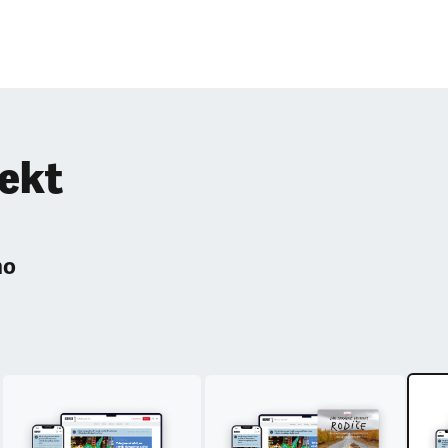
pekt
ho