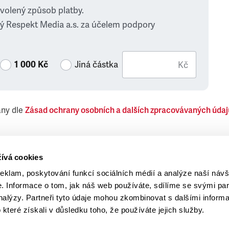
zvolený způsob platby.
ý Respekt Media a.s. za účelem podpory
1 000 Kč
Jiná částka
Kč
ány dle
Zásad ochrany osobních a dalších zpracovávaných údaj
 Respekt Media, a.s., týkající se též jiných než objednaných č
ívá cookies
reklam, poskytování funkcí sociálních médií a analýze naší návš
 Informace o tom, jak náš web používáte, sdílíme se svými par
analýzy. Partneři tyto údaje mohou zkombinovat s dalšími inform
o které získali v důsledku toho, že používáte jejich služby.