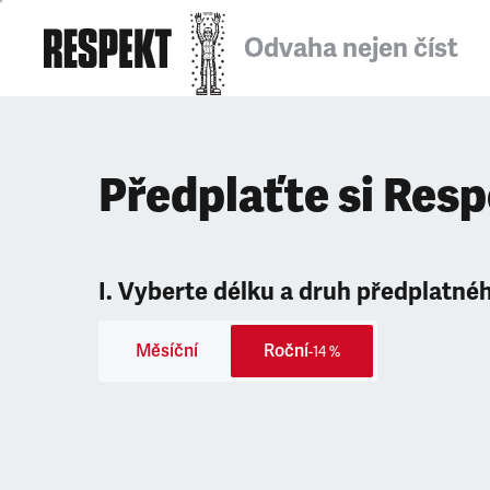
Odvaha nejen číst
Předplaťte si Res
I. Vyberte délku a druh předplatné
Měsíční
Roční
-14 %