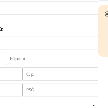
ů:
Příjmení
Č. p.
PSČ