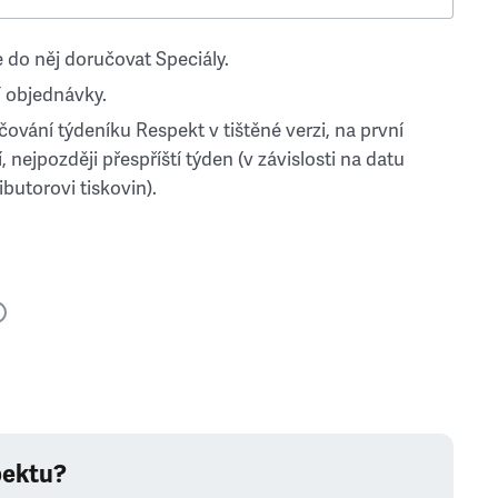
 do něj doručovat Speciály.
 objednávky.
ování týdeníku Respekt v tištěné verzi, na první
, nejpozději přespříští týden (v závislosti na datu
ibutorovi tiskovin).
pektu?