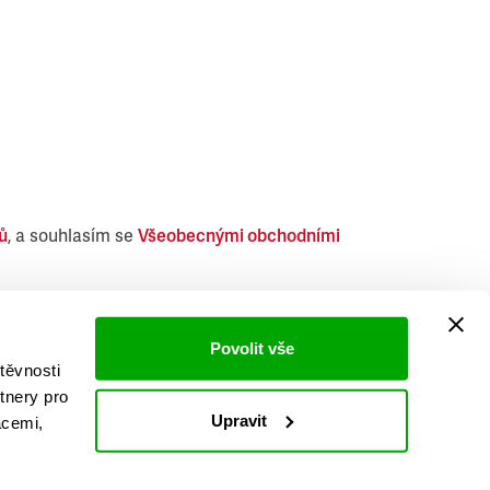
ů
, a souhlasím se
Všeobecnými obchodními
i obdobných produktů.
Povolit vše
těvnosti
tnery pro
Upravit
acemi,