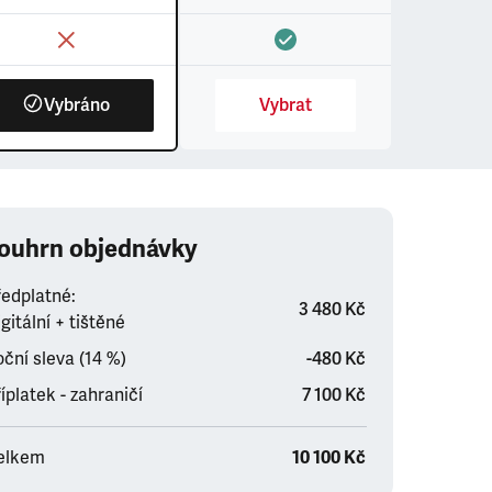
Vybráno
Vybrat
ouhrn objednávky
ředplatné:
3 480 Kč
gitální + tištěné
ční sleva (14 %)
-480 Kč
íplatek - zahraničí
7 100 Kč
elkem
10 100 Kč