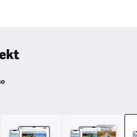
pekt
ho