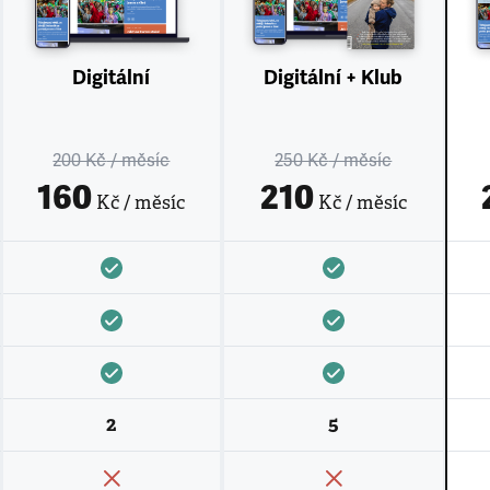
Digitální
Digitální + Klub
200 Kč
/ měsíc
250 Kč
/ měsíc
160
210
Kč / měsíc
Kč / měsíc
2
5