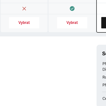
Vybrat
Vybrat
S
P
Di
Ro
Př
C