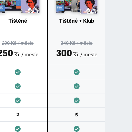
Tištěné
Tištěné + Klub
290 Kč
/ měsíc
340 Kč
/ měsíc
250
300
Kč / měsíc
Kč / měsíc
2
5