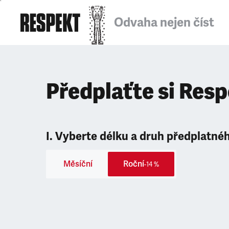
Odvaha nejen číst
Předplaťte si Res
I. Vyberte délku a druh předplatné
Měsíční
Roční
-14 %