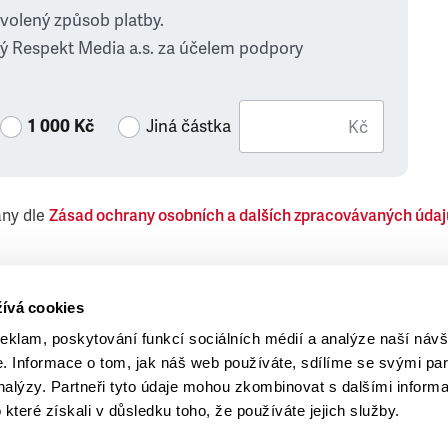
zvolený způsob platby.
ý Respekt Media a.s. za účelem podpory
1 000 Kč
Jiná částka
Kč
ány dle
Zásad ochrany osobních a dalších zpracovávaných údaj
 Respekt Media, a.s., týkající se též jiných než objednaných č
ívá cookies
reklam, poskytování funkcí sociálních médií a analýze naší návš
 Informace o tom, jak náš web používáte, sdílíme se svými par
analýzy. Partneři tyto údaje mohou zkombinovat s dalšími inform
o které získali v důsledku toho, že používáte jejich služby.