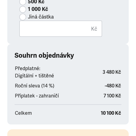
500 Kč
1 000 Kč
Jiná částka
Kč
Souhrn objednávky
Předplatné:
3 480 Kč
Digitální + tištěné
Roční sleva (14 %)
-480 Kč
Příplatek - zahraničí
7 100 Kč
Celkem
10 100 Kč