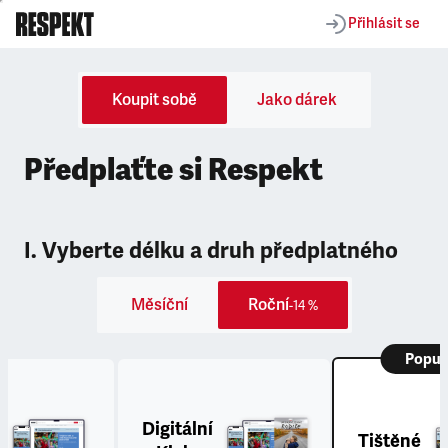
Přihlásit se
Koupit sobě
Jako dárek
Předplaťte si Respekt
I. Vyberte délku a druh předplatného
Měsíční
Roční
-14 %
Popul
Digitální
Tištěné