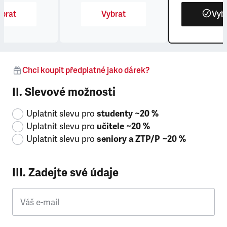
brat
Vybrat
Vyb
Chci koupit předplatné jako dárek?
II. Slevové možnosti
Uplatnit slevu pro
studenty ~20 %
Uplatnit slevu pro
učitele ~20 %
Uplatnit slevu pro
seniory a ZTP/P ~20 %
III. Zadejte své údaje
Váš e-mail