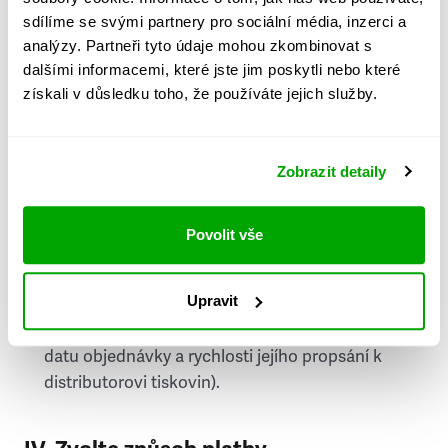
PSČ
sdílíme se svými partnery pro sociální média, inzerci a
analýzy. Partneři tyto údaje mohou zkombinovat s
Stát
dalšími informacemi, které jste jim poskytli nebo které
získali v důsledku toho, že používáte jejich služby.
Doprava do zahraničí je zpoplatněna
a nelze do
něj doručovat Speciály.
Zobrazit detaily
Požádat o fakturu
bude možné po vytvoření
objednávky.
Povolit vše
Pokud je součástí vaší objednávky také
doručování týdeníku Respekt v tištěné verzi, na
Upravit
první vydání ve vaší schránce se můžete těšit
příští, nejpozději přespříští týden (v závislosti na
datu objednávky a rychlosti jejího propsání k
distributorovi tiskovin).