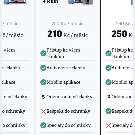
+ Klub
č
/ měsíc
250 Kč
/ měsíc
290 Kč
/
210
250
č / měsíc
Kč / měsíc
Kč 
ke všem
Přístup ke všem
Přístup ke
článkům
článkům
ze článků
Audioverze článků
Audioverze
aplikace
Mobilní aplikace
Mobilní apl
5
2
telné články
Odemknutelné články
Odemknute
do schránky
Respekt do schránky
Respekt do
 do schránky
Speciály do schránky
Speciály d