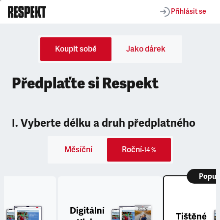
Přihlásit se
Koupit sobě
Jako dárek
Předplaťte si Respekt
I. Vyberte délku a druh předplatného
Měsíční
Roční
-14 %
Popul
Digitální
Tištěné