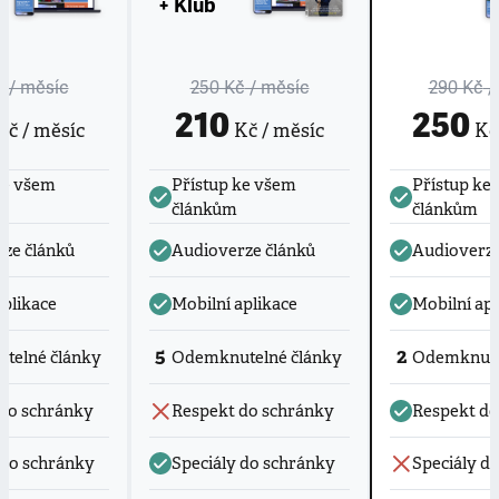
+ Klub
č
/ měsíc
250 Kč
/ měsíc
290 Kč
/
210
250
č / měsíc
Kč / měsíc
Kč 
ke všem
Přístup ke všem
Přístup ke
článkům
článkům
ze článků
Audioverze článků
Audioverze
aplikace
Mobilní aplikace
Mobilní apl
5
2
telné články
Odemknutelné články
Odemknute
do schránky
Respekt do schránky
Respekt do
 do schránky
Speciály do schránky
Speciály d