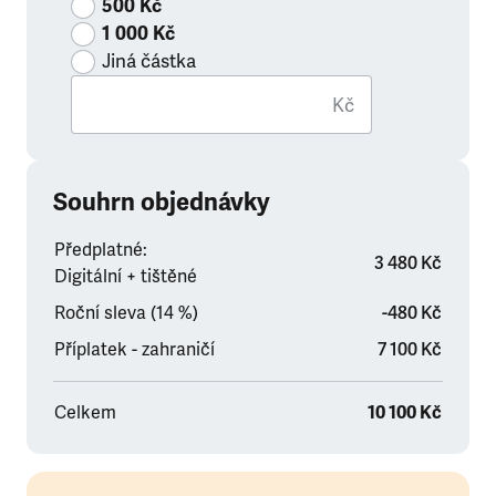
500 Kč
1 000 Kč
Jiná částka
Kč
Souhrn objednávky
Předplatné:
3 480 Kč
Digitální + tištěné
Roční sleva (14 %)
-480 Kč
Příplatek - zahraničí
7 100 Kč
Celkem
10 100 Kč