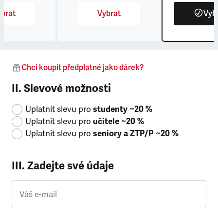
brat
Vybrat
Vyb
Chci koupit předplatné jako dárek?
II. Slevové možnosti
Uplatnit slevu pro
studenty ~20 %
Uplatnit slevu pro
učitele ~20 %
Uplatnit slevu pro
seniory a ZTP/P ~20 %
III. Zadejte své údaje
Váš e-mail