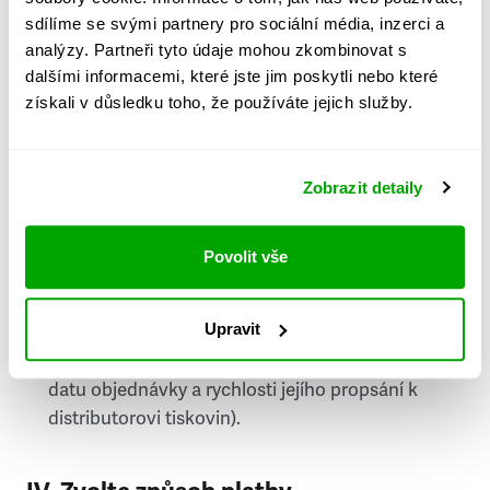
PSČ
sdílíme se svými partnery pro sociální média, inzerci a
analýzy. Partneři tyto údaje mohou zkombinovat s
Stát
dalšími informacemi, které jste jim poskytli nebo které
získali v důsledku toho, že používáte jejich služby.
Doprava do zahraničí je zpoplatněna
a nelze do
něj doručovat Speciály.
Zobrazit detaily
Požádat o fakturu
bude možné po vytvoření
objednávky.
Povolit vše
Pokud je součástí vaší objednávky také
doručování týdeníku Respekt v tištěné verzi, na
Upravit
první vydání ve vaší schránce se můžete těšit
příští, nejpozději přespříští týden (v závislosti na
datu objednávky a rychlosti jejího propsání k
distributorovi tiskovin).