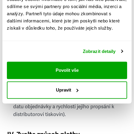
PSČ
sdílíme se svými partnery pro sociální média, inzerci a
analýzy. Partneři tyto údaje mohou zkombinovat s
Stát
dalšími informacemi, které jste jim poskytli nebo které
získali v důsledku toho, že používáte jejich služby.
Doprava do zahraničí je zpoplatněna
a nelze do
něj doručovat Speciály.
Zobrazit detaily
Požádat o fakturu
bude možné po vytvoření
objednávky.
Povolit vše
Pokud je součástí vaší objednávky také
doručování týdeníku Respekt v tištěné verzi, na
Upravit
první vydání ve vaší schránce se můžete těšit
příští, nejpozději přespříští týden (v závislosti na
datu objednávky a rychlosti jejího propsání k
distributorovi tiskovin).