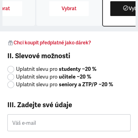
brat
Vybrat
Vyb
Chci koupit předplatné jako dárek?
II. Slevové možnosti
Uplatnit slevu pro
studenty ~20 %
Uplatnit slevu pro
učitele ~20 %
Uplatnit slevu pro
seniory a ZTP/P ~20 %
III. Zadejte své údaje
Váš e-mail