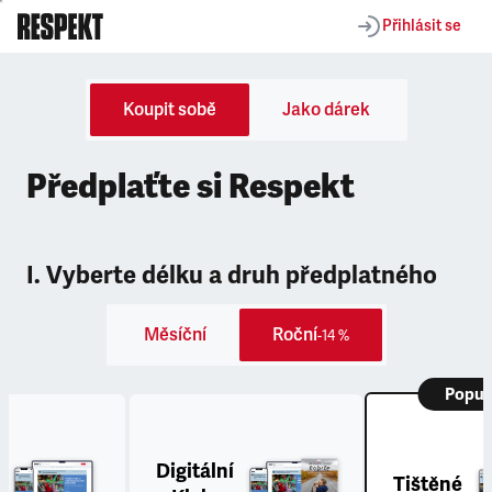
Přihlásit se
Koupit sobě
Jako dárek
Předplaťte si Respekt
I. Vyberte délku a druh předplatného
Měsíční
Roční
-14 %
Popul
Digitální
Tištěné