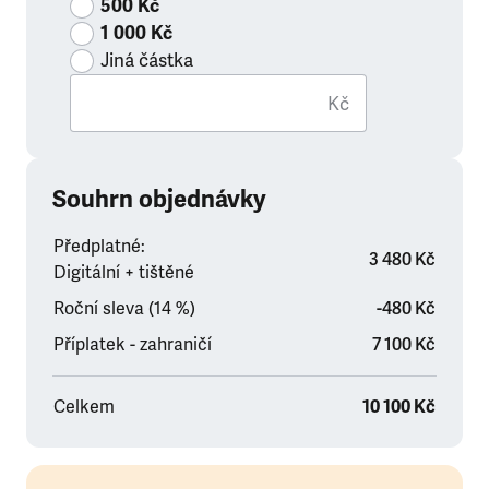
500 Kč
1 000 Kč
Jiná částka
Kč
Souhrn objednávky
Předplatné:
3 480 Kč
Digitální + tištěné
Roční sleva (14 %)
-480 Kč
Příplatek - zahraničí
7 100 Kč
Celkem
10 100 Kč