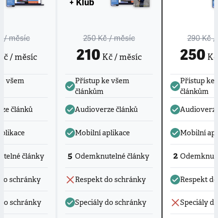
+ Klub
č
/ měsíc
250 Kč
/ měsíc
290 Kč
/
210
250
č / měsíc
Kč / měsíc
Kč 
ke všem
Přístup ke všem
Přístup ke
článkům
článkům
ze článků
Audioverze článků
Audioverze
aplikace
Mobilní aplikace
Mobilní apl
5
2
telné články
Odemknutelné články
Odemknute
do schránky
Respekt do schránky
Respekt do
 do schránky
Speciály do schránky
Speciály d