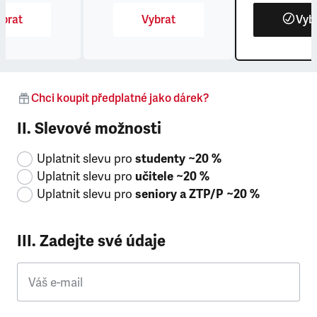
brat
Vybrat
Vyb
Chci koupit předplatné jako dárek?
II. Slevové možnosti
Uplatnit slevu pro
studenty ~20 %
Uplatnit slevu pro
učitele ~20 %
Uplatnit slevu pro
seniory a ZTP/P ~20 %
III. Zadejte své údaje
Váš e-mail