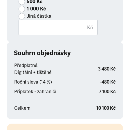
500 Kč
1 000 Kč
Jiná částka
Kč
Souhrn objednávky
Předplatné:
3 480 Kč
Digitální + tištěné
Roční sleva (14 %)
-480 Kč
Příplatek - zahraničí
7 100 Kč
Celkem
10 100 Kč