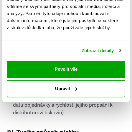
PSČ
sdílíme se svými partnery pro sociální média, inzerci a
analýzy. Partneři tyto údaje mohou zkombinovat s
Stát
dalšími informacemi, které jste jim poskytli nebo které
získali v důsledku toho, že používáte jejich služby.
Doprava do zahraničí je zpoplatněna
a nelze do
něj doručovat Speciály.
Zobrazit detaily
Požádat o fakturu
bude možné po vytvoření
objednávky.
Povolit vše
Pokud je součástí vaší objednávky také
doručování týdeníku Respekt v tištěné verzi, na
Upravit
první vydání ve vaší schránce se můžete těšit
příští, nejpozději přespříští týden (v závislosti na
datu objednávky a rychlosti jejího propsání k
distributorovi tiskovin).