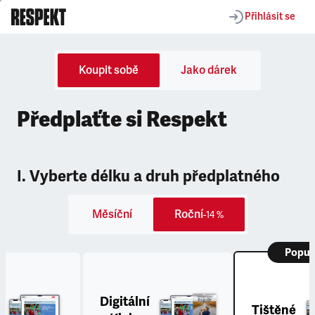
Přihlásit se
Koupit sobě
Jako dárek
Předplaťte si Respekt
I. Vyberte délku a druh předplatného
Měsíční
Roční
-14 %
Popul
Digitální
Tištěné