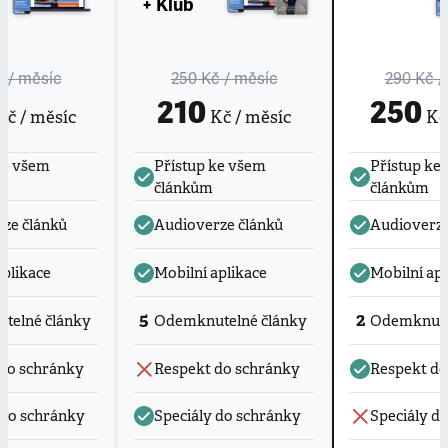
+ Klub
č
/ měsíc
250 Kč
/ měsíc
290 Kč
/
210
250
č / měsíc
Kč / měsíc
Kč 
ke všem
Přístup ke všem
Přístup ke
článkům
článkům
ze článků
Audioverze článků
Audioverze
aplikace
Mobilní aplikace
Mobilní apl
5
2
telné články
Odemknutelné články
Odemknute
do schránky
Respekt do schránky
Respekt do
 do schránky
Speciály do schránky
Speciály d