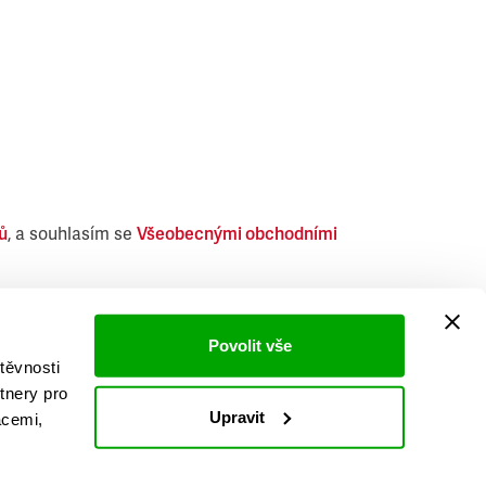
ů
, a souhlasím se
Všeobecnými obchodními
i obdobných produktů.
Povolit vše
těvnosti
tnery pro
Upravit
acemi,