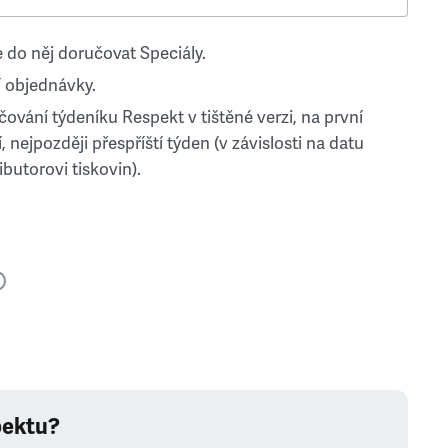
 do něj doručovat Speciály.
 objednávky.
ování týdeníku Respekt v tištěné verzi, na první
, nejpozději přespříští týden (v závislosti na datu
ibutorovi tiskovin).
pektu?