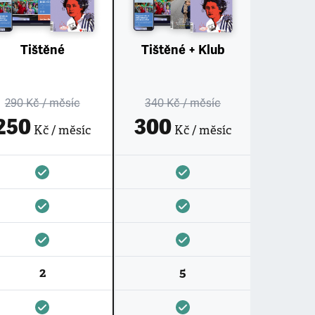
Tištěné
Tištěné + Klub
290 Kč
/ měsíc
340 Kč
/ měsíc
250
300
Kč / měsíc
Kč / měsíc
2
5