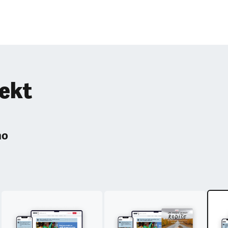
pekt
ho