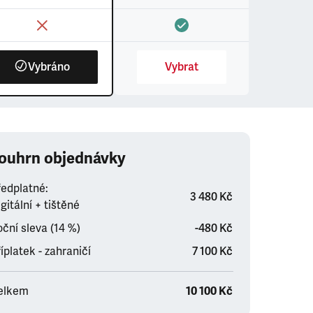
Vybráno
Vybrat
ouhrn objednávky
ředplatné:
3 480 Kč
gitální + tištěné
ční sleva (14 %)
-480 Kč
íplatek - zahraničí
7 100 Kč
elkem
10 100 Kč