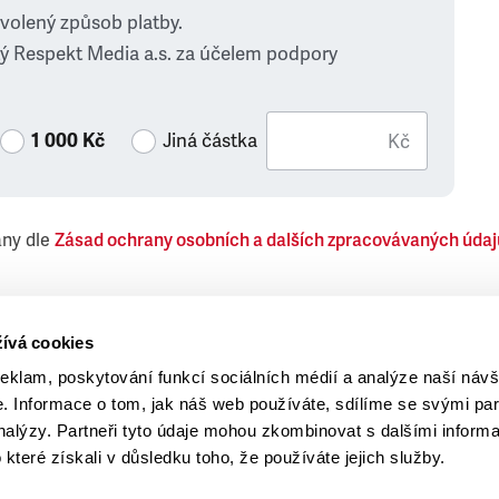
zvolený způsob platby.
ý Respekt Media a.s. za účelem podpory
1 000 Kč
Jiná částka
Kč
ány dle
Zásad ochrany osobních a dalších zpracovávaných údaj
 Respekt Media, a.s., týkající se též jiných než objednaných č
ívá cookies
reklam, poskytování funkcí sociálních médií a analýze naší návš
 Informace o tom, jak náš web používáte, sdílíme se svými par
analýzy. Partneři tyto údaje mohou zkombinovat s dalšími inform
o které získali v důsledku toho, že používáte jejich služby.