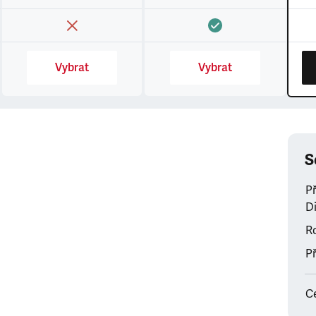
Vybrat
Vybrat
S
P
Di
Ro
Př
C