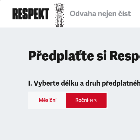
Odvaha nejen číst
Předplaťte si Res
I. Vyberte délku a druh předplatné
Měsíční
Roční
-14 %