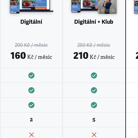
Digitální
Digitální + Klub
200 Kč
/ měsíc
250 Kč
/ měsíc
160
210
Kč / měsíc
Kč / měsíc
2
5