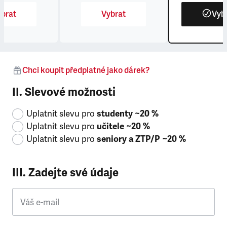
brat
Vybrat
Vyb
Chci koupit předplatné jako dárek?
II. Slevové možnosti
Uplatnit slevu pro
studenty ~20 %
Uplatnit slevu pro
učitele ~20 %
Uplatnit slevu pro
seniory a ZTP/P ~20 %
III. Zadejte své údaje
Váš e-mail