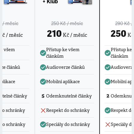
+ Klub
č
/ měsíc
250 Kč
/ měsíc
290 Kč
/
210
250
č / měsíc
Kč / měsíc
Kč 
ke všem
Přístup ke všem
Přístup ke
článkům
článkům
ze článků
Audioverze článků
Audioverze
aplikace
Mobilní aplikace
Mobilní apl
5
2
telné články
Odemknutelné články
Odemknute
do schránky
Respekt do schránky
Respekt do
 do schránky
Speciály do schránky
Speciály d