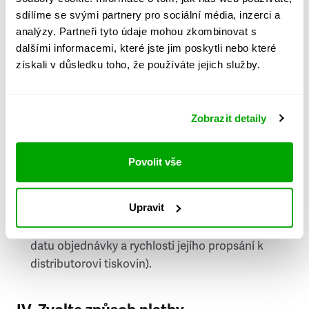
PSČ
sdílíme se svými partnery pro sociální média, inzerci a
analýzy. Partneři tyto údaje mohou zkombinovat s
Stát
dalšími informacemi, které jste jim poskytli nebo které
získali v důsledku toho, že používáte jejich služby.
Doprava do zahraničí je zpoplatněna
a nelze do
něj doručovat Speciály.
Zobrazit detaily
Požádat o fakturu
bude možné po vytvoření
objednávky.
Povolit vše
Pokud je součástí vaší objednávky také
doručování týdeníku Respekt v tištěné verzi, na
Upravit
první vydání ve vaší schránce se můžete těšit
příští, nejpozději přespříští týden (v závislosti na
datu objednávky a rychlosti jejího propsání k
distributorovi tiskovin).