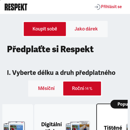
Přihlásit se
Koupit sobě
Jako dárek
Předplaťte si Respekt
I. Vyberte délku a druh předplatného
Měsíční
Roční
-14 %
Popul
Digitální
Tištěné