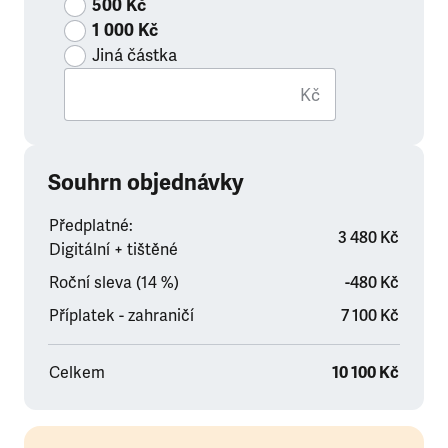
500 Kč
1 000 Kč
Jiná částka
Kč
Souhrn objednávky
Předplatné:
3 480 Kč
Digitální + tištěné
Roční sleva (14 %)
-480 Kč
Příplatek - zahraničí
7 100 Kč
Celkem
10 100 Kč