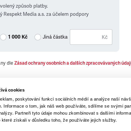
zvolený způsob platby.
ý Respekt Media a.s. za účelem podpory
1 000 Kč
Jiná částka
Kč
ány dle
Zásad ochrany osobních a dalších zpracovávaných údaj
 Respekt Media, a.s., týkající se též jiných než objednaných č
ívá cookies
reklam, poskytování funkcí sociálních médií a analýze naší návš
 Informace o tom, jak náš web používáte, sdílíme se svými par
analýzy. Partneři tyto údaje mohou zkombinovat s dalšími inform
o které získali v důsledku toho, že používáte jejich služby.