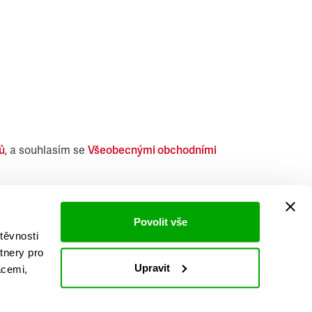
ů
, a souhlasím se
Všeobecnými obchodními
i obdobných produktů.
Povolit vše
těvnosti
tnery pro
Upravit
acemi,