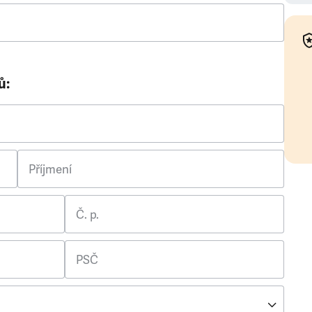
ů:
Příjmení
Č. p.
PSČ