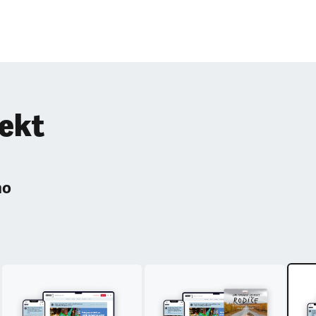
pekt
ho