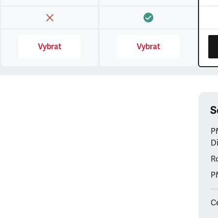
Vybrat
Vybrat
S
P
Di
Ro
Př
C