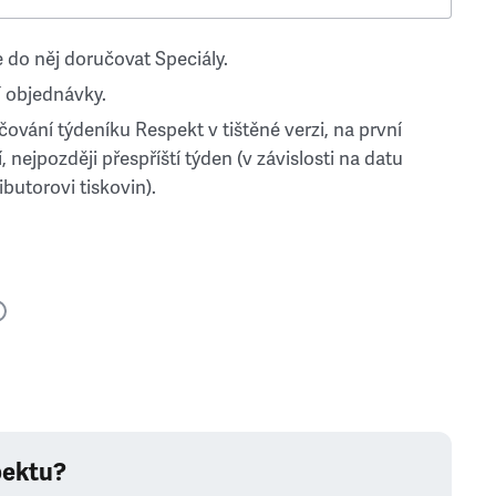
 do něj doručovat Speciály.
 objednávky.
ování týdeníku Respekt v tištěné verzi, na první
, nejpozději přespříští týden (v závislosti na datu
ibutorovi tiskovin).
pektu?