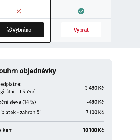
Vybráno
Vybrat
ouhrn objednávky
ředplatné:
3 480 Kč
gitální + tištěné
ční sleva (14 %)
-480 Kč
íplatek - zahraničí
7 100 Kč
elkem
10 100 Kč