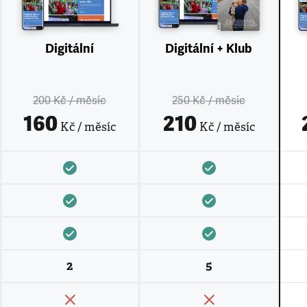
Digitální
Digitální + Klub
200 Kč
/ měsíc
250 Kč
/ měsíc
160
210
Kč / měsíc
Kč / měsíc
2
5