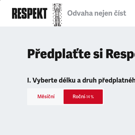
Odvaha nejen číst
Předplaťte si Res
I. Vyberte délku a druh předplatné
Měsíční
Roční
-14 %