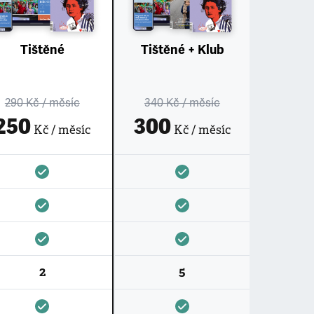
Tištěné
Tištěné + Klub
290 Kč
/ měsíc
340 Kč
/ měsíc
250
300
Kč / měsíc
Kč / měsíc
2
5