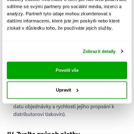
PSČ
sdílíme se svými partnery pro sociální média, inzerci a
analýzy. Partneři tyto údaje mohou zkombinovat s
Stát
dalšími informacemi, které jste jim poskytli nebo které
získali v důsledku toho, že používáte jejich služby.
Doprava do zahraničí je zpoplatněna
a nelze do
něj doručovat Speciály.
Zobrazit detaily
Požádat o fakturu
bude možné po vytvoření
objednávky.
Povolit vše
Pokud je součástí vaší objednávky také
doručování týdeníku Respekt v tištěné verzi, na
Upravit
první vydání ve vaší schránce se můžete těšit
příští, nejpozději přespříští týden (v závislosti na
datu objednávky a rychlosti jejího propsání k
distributorovi tiskovin).