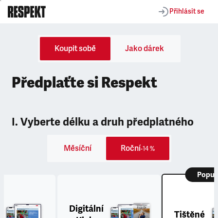
Přihlásit se
Koupit sobě
Jako dárek
Předplaťte si Respekt
I. Vyberte délku a druh předplatného
Měsíční
Roční
-14 %
Popul
Digitální
Tištěné