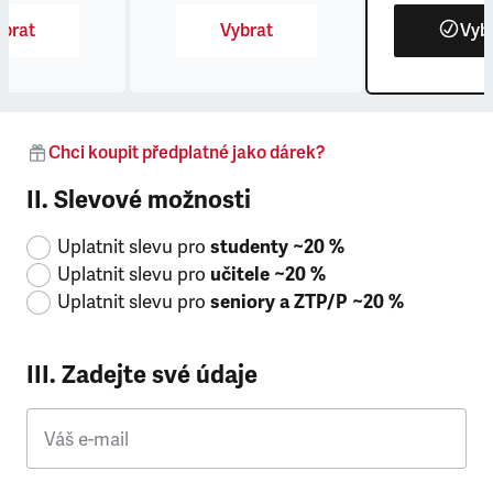
brat
Vybrat
Vyb
Chci koupit předplatné jako dárek?
II. Slevové možnosti
Uplatnit slevu pro
studenty ~20 %
Uplatnit slevu pro
učitele ~20 %
Uplatnit slevu pro
seniory a ZTP/P ~20 %
III. Zadejte své údaje
Váš e-mail