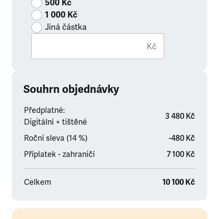
500 Kč
1 000 Kč
Jiná částka
Kč
Souhrn objednávky
Předplatné:
3 480 Kč
Digitální + tištěné
Roční sleva (14 %)
-480 Kč
Příplatek - zahraničí
7 100 Kč
Celkem
10 100 Kč