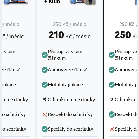
+ Klub
č
/ měsíc
250 Kč
/ měsíc
290 Kč
/
210
250
č / měsíc
Kč / měsíc
Kč 
ke všem
Přístup ke všem
Přístup ke
článkům
článkům
ze článků
Audioverze článků
Audioverze
aplikace
Mobilní aplikace
Mobilní apl
5
2
telné články
Odemknutelné články
Odemknute
do schránky
Respekt do schránky
Respekt do
 do schránky
Speciály do schránky
Speciály d