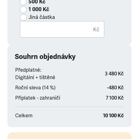
500 Kč
1 000 Kč
Jiná částka
Kč
Souhrn objednávky
Předplatné:
3 480 Kč
Digitální + tištěné
Roční sleva (14 %)
-480 Kč
Příplatek - zahraničí
7 100 Kč
Celkem
10 100 Kč