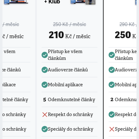
+ Klub
č
/ měsíc
250 Kč
/ měsíc
290 Kč
/
210
250
č / měsíc
Kč / měsíc
Kč 
ke všem
Přístup ke všem
Přístup ke
článkům
článkům
ze článků
Audioverze článků
Audioverze
aplikace
Mobilní aplikace
Mobilní apl
5
2
telné články
Odemknutelné články
Odemknute
do schránky
Respekt do schránky
Respekt do
 do schránky
Speciály do schránky
Speciály d