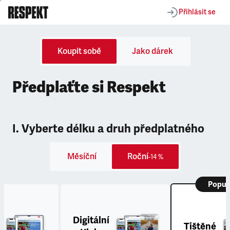
Přihlásit se
Koupit sobě
Jako dárek
Předplaťte si Respekt
I. Vyberte délku a druh předplatného
Měsíční
Roční
-14 %
Popul
Digitální
Tištěné