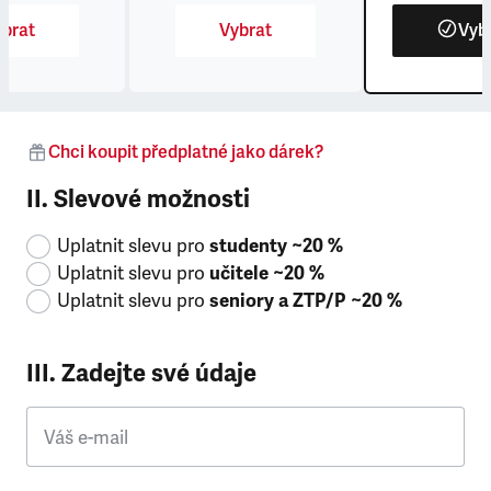
brat
Vybrat
Vyb
Chci koupit předplatné jako dárek?
II. Slevové možnosti
Uplatnit slevu pro
studenty ~20 %
Uplatnit slevu pro
učitele ~20 %
Uplatnit slevu pro
seniory a ZTP/P ~20 %
III. Zadejte své údaje
Váš e-mail