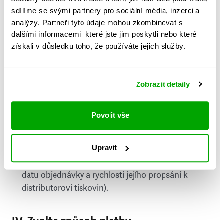
PSČ
sdílíme se svými partnery pro sociální média, inzerci a
analýzy. Partneři tyto údaje mohou zkombinovat s
Stát
dalšími informacemi, které jste jim poskytli nebo které
získali v důsledku toho, že používáte jejich služby.
Doprava do zahraničí je zpoplatněna
a nelze do
něj doručovat Speciály.
Zobrazit detaily
Požádat o fakturu
bude možné po vytvoření
objednávky.
Povolit vše
Pokud je součástí vaší objednávky také
doručování týdeníku Respekt v tištěné verzi, na
Upravit
první vydání ve vaší schránce se můžete těšit
příští, nejpozději přespříští týden (v závislosti na
datu objednávky a rychlosti jejího propsání k
distributorovi tiskovin).