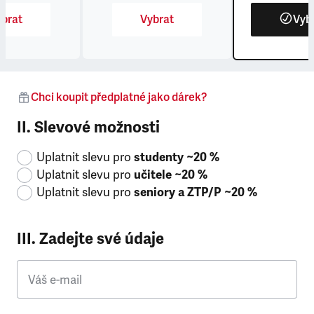
brat
Vybrat
Vyb
Chci koupit předplatné jako dárek?
II. Slevové možnosti
Uplatnit slevu pro
studenty ~20 %
Uplatnit slevu pro
učitele ~20 %
Uplatnit slevu pro
seniory a ZTP/P ~20 %
III. Zadejte své údaje
Váš e-mail