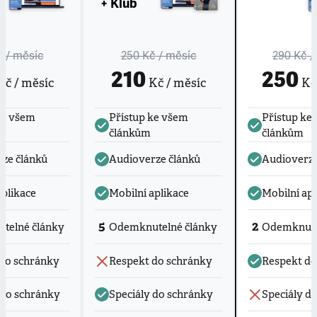
+ Klub
č
/ měsíc
250 Kč
/ měsíc
290 Kč
/
210
250
č / měsíc
Kč / měsíc
Kč 
ke všem
Přístup ke všem
Přístup ke
článkům
článkům
ze článků
Audioverze článků
Audioverze
aplikace
Mobilní aplikace
Mobilní apl
5
2
telné články
Odemknutelné články
Odemknute
do schránky
Respekt do schránky
Respekt do
 do schránky
Speciály do schránky
Speciály d