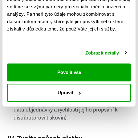
PSČ
sdílíme se svými partnery pro sociální média, inzerci a
analýzy. Partneři tyto údaje mohou zkombinovat s
Stát
dalšími informacemi, které jste jim poskytli nebo které
získali v důsledku toho, že používáte jejich služby.
Doprava do zahraničí je zpoplatněna
a nelze do
něj doručovat Speciály.
Zobrazit detaily
Požádat o fakturu
bude možné po vytvoření
objednávky.
Povolit vše
Pokud je součástí vaší objednávky také
doručování týdeníku Respekt v tištěné verzi, na
Upravit
první vydání ve vaší schránce se můžete těšit
příští, nejpozději přespříští týden (v závislosti na
datu objednávky a rychlosti jejího propsání k
distributorovi tiskovin).