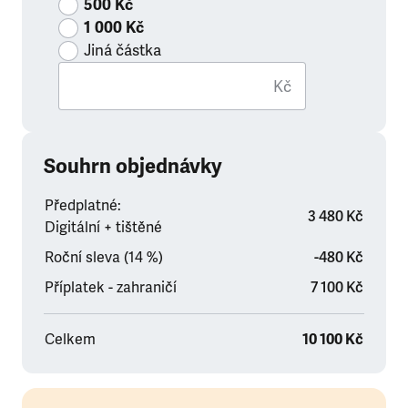
500 Kč
1 000 Kč
Jiná částka
Kč
Souhrn objednávky
Předplatné:
3 480 Kč
Digitální + tištěné
Roční sleva (14 %)
-480 Kč
Příplatek - zahraničí
7 100 Kč
Celkem
10 100 Kč