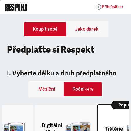
Přihlásit se
Koupit sobě
Jako dárek
Předplaťte si Respekt
I. Vyberte délku a druh předplatného
Měsíční
Roční
-14 %
Popul
Digitální
Tištěné