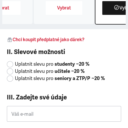
brat
Vybrat
Vyb
Chci koupit předplatné jako dárek?
II. Slevové možnosti
Uplatnit slevu pro
studenty ~20 %
Uplatnit slevu pro
učitele ~20 %
Uplatnit slevu pro
seniory a ZTP/P ~20 %
III. Zadejte své údaje
Váš e-mail