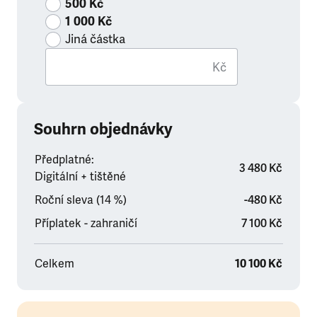
500 Kč
1 000 Kč
Jiná částka
Kč
Souhrn objednávky
Předplatné:
3 480 Kč
Digitální + tištěné
Roční sleva (14 %)
-480 Kč
Příplatek - zahraničí
7 100 Kč
Celkem
10 100 Kč