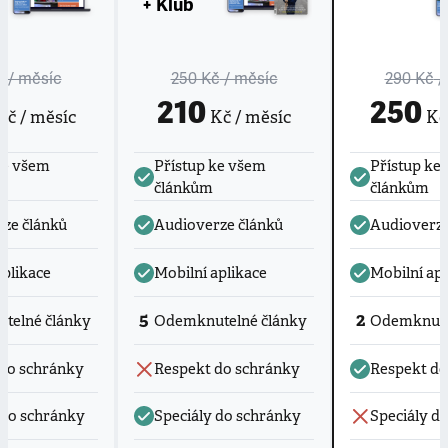
+ Klub
č
/ měsíc
250 Kč
/ měsíc
290 Kč
/
210
250
č / měsíc
Kč / měsíc
Kč 
ke všem
Přístup ke všem
Přístup ke
článkům
článkům
ze článků
Audioverze článků
Audioverze
aplikace
Mobilní aplikace
Mobilní apl
5
2
telné články
Odemknutelné články
Odemknute
do schránky
Respekt do schránky
Respekt do
 do schránky
Speciály do schránky
Speciály d