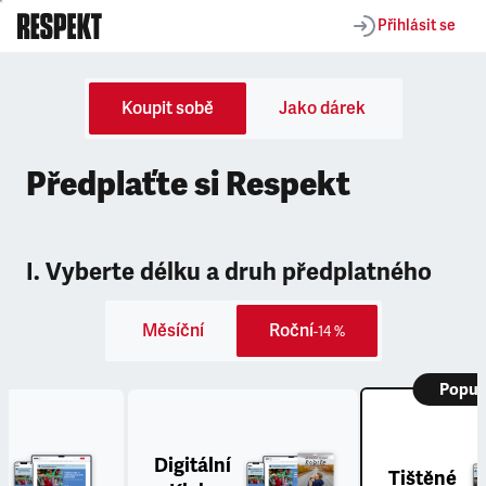
Přihlásit se
Koupit sobě
Jako dárek
Předplaťte si Respekt
I. Vyberte délku a druh předplatného
Měsíční
Roční
-14 %
Popul
Digitální
Tištěné