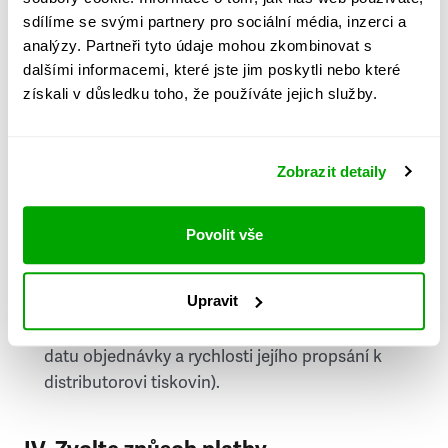
PSČ
sdílíme se svými partnery pro sociální média, inzerci a
analýzy. Partneři tyto údaje mohou zkombinovat s
Stát
dalšími informacemi, které jste jim poskytli nebo které
získali v důsledku toho, že používáte jejich služby.
Doprava do zahraničí je zpoplatněna
a nelze do
něj doručovat Speciály.
Zobrazit detaily
Požádat o fakturu
bude možné po vytvoření
objednávky.
Povolit vše
Pokud je součástí vaší objednávky také
doručování týdeníku Respekt v tištěné verzi, na
Upravit
první vydání ve vaší schránce se můžete těšit
příští, nejpozději přespříští týden (v závislosti na
datu objednávky a rychlosti jejího propsání k
distributorovi tiskovin).