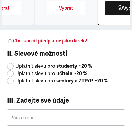
brat
Vybrat
Vyb
Chci koupit předplatné jako dárek?
II. Slevové možnosti
Uplatnit slevu pro
studenty ~20 %
Uplatnit slevu pro
učitele ~20 %
Uplatnit slevu pro
seniory a ZTP/P ~20 %
III. Zadejte své údaje
Váš e-mail