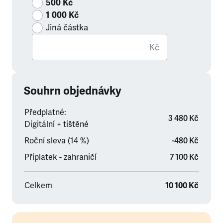
500 Kč
1 000 Kč
Jiná částka
Kč
Souhrn objednávky
Předplatné:
3 480 Kč
Digitální + tištěné
Roční sleva (14 %)
-480 Kč
Příplatek - zahraničí
7 100 Kč
Celkem
10 100 Kč