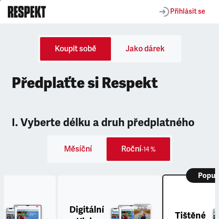
Přihlásit se
Koupit sobě
Jako dárek
Předplaťte si Respekt
I. Vyberte délku a druh předplatného
Měsíční
Roční
-14 %
Popul
Digitální
Tištěné