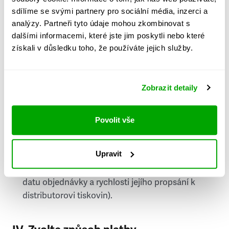
PSČ
sdílíme se svými partnery pro sociální média, inzerci a
analýzy. Partneři tyto údaje mohou zkombinovat s
Stát
dalšími informacemi, které jste jim poskytli nebo které
získali v důsledku toho, že používáte jejich služby.
Doprava do zahraničí je zpoplatněna
a nelze do
něj doručovat Speciály.
Zobrazit detaily
Požádat o fakturu
bude možné po vytvoření
objednávky.
Povolit vše
Pokud je součástí vaší objednávky také
doručování týdeníku Respekt v tištěné verzi, na
Upravit
první vydání ve vaší schránce se můžete těšit
příští, nejpozději přespříští týden (v závislosti na
datu objednávky a rychlosti jejího propsání k
distributorovi tiskovin).