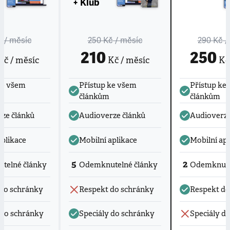
+ Klub
č
/ měsíc
250 Kč
/ měsíc
290 Kč
/
210
250
č / měsíc
Kč / měsíc
Kč 
ke všem
Přístup ke všem
Přístup ke
článkům
článkům
ze článků
Audioverze článků
Audioverze
aplikace
Mobilní aplikace
Mobilní apl
5
2
telné články
Odemknutelné články
Odemknute
do schránky
Respekt do schránky
Respekt do
 do schránky
Speciály do schránky
Speciály d