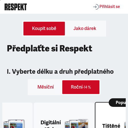
Přihlásit se
Koupit sobě
Jako dárek
Předplaťte si Respekt
I. Vyberte délku a druh předplatného
Měsíční
Roční
-14 %
Popul
Digitální
Tištěné