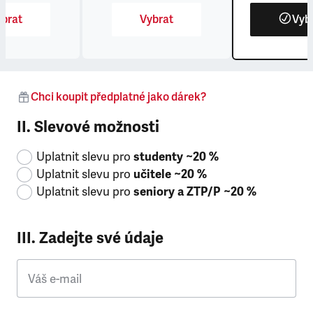
brat
Vybrat
Vyb
Chci koupit předplatné jako dárek?
II. Slevové možnosti
Uplatnit slevu pro
studenty ~20 %
Uplatnit slevu pro
učitele ~20 %
Uplatnit slevu pro
seniory a ZTP/P ~20 %
III. Zadejte své údaje
Váš e-mail