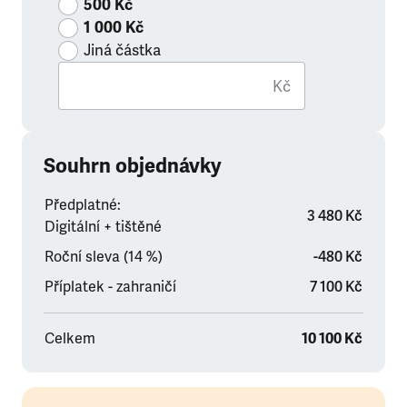
500 Kč
1 000 Kč
Jiná částka
Kč
Souhrn objednávky
Předplatné:
3 480 Kč
Digitální + tištěné
Roční sleva (14 %)
-480 Kč
Příplatek - zahraničí
7 100 Kč
Celkem
10 100 Kč