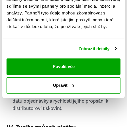
PSČ
sdílíme se svými partnery pro sociální média, inzerci a
analýzy. Partneři tyto údaje mohou zkombinovat s
Stát
dalšími informacemi, které jste jim poskytli nebo které
získali v důsledku toho, že používáte jejich služby.
Doprava do zahraničí je zpoplatněna
a nelze do
něj doručovat Speciály.
Zobrazit detaily
Požádat o fakturu
bude možné po vytvoření
objednávky.
Povolit vše
Pokud je součástí vaší objednávky také
doručování týdeníku Respekt v tištěné verzi, na
Upravit
první vydání ve vaší schránce se můžete těšit
příští, nejpozději přespříští týden (v závislosti na
datu objednávky a rychlosti jejího propsání k
distributorovi tiskovin).