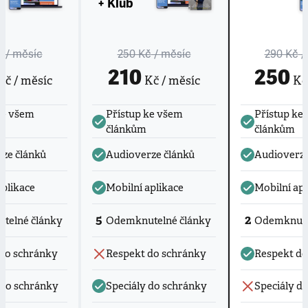
+ Klub
č
/ měsíc
250 Kč
/ měsíc
290 Kč
/
210
250
č / měsíc
Kč / měsíc
Kč 
ke všem
Přístup ke všem
Přístup ke
článkům
článkům
ze článků
Audioverze článků
Audioverze
aplikace
Mobilní aplikace
Mobilní apl
5
2
telné články
Odemknutelné články
Odemknute
do schránky
Respekt do schránky
Respekt do
 do schránky
Speciály do schránky
Speciály d