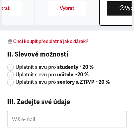
brat
Vybrat
Vyb
Chci koupit předplatné jako dárek?
II. Slevové možnosti
Uplatnit slevu pro
studenty ~20 %
Uplatnit slevu pro
učitele ~20 %
Uplatnit slevu pro
seniory a ZTP/P ~20 %
III. Zadejte své údaje
Váš e-mail