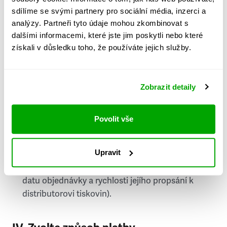
PSČ
sdílíme se svými partnery pro sociální média, inzerci a
analýzy. Partneři tyto údaje mohou zkombinovat s
Stát
dalšími informacemi, které jste jim poskytli nebo které
získali v důsledku toho, že používáte jejich služby.
Doprava do zahraničí je zpoplatněna
a nelze do
něj doručovat Speciály.
Zobrazit detaily
Požádat o fakturu
bude možné po vytvoření
objednávky.
Povolit vše
Pokud je součástí vaší objednávky také
doručování týdeníku Respekt v tištěné verzi, na
Upravit
první vydání ve vaší schránce se můžete těšit
příští, nejpozději přespříští týden (v závislosti na
datu objednávky a rychlosti jejího propsání k
distributorovi tiskovin).