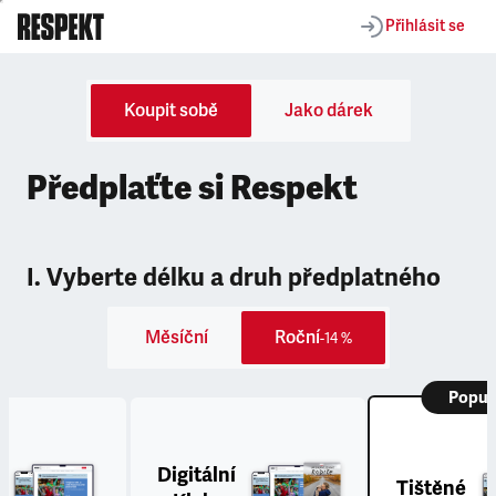
Přihlásit se
Koupit sobě
Jako dárek
Předplaťte si Respekt
I. Vyberte délku a druh předplatného
Měsíční
Roční
-14 %
Popul
Digitální
Tištěné