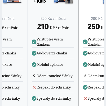
+ Klub
č
/ měsíc
250 Kč
/ měsíc
290 Kč
/
210
250
č / měsíc
Kč / měsíc
Kč 
ke všem
Přístup ke všem
Přístup ke
článkům
článkům
ze článků
Audioverze článků
Audioverze
aplikace
Mobilní aplikace
Mobilní apl
5
2
telné články
Odemknutelné články
Odemknute
do schránky
Respekt do schránky
Respekt do
 do schránky
Speciály do schránky
Speciály d