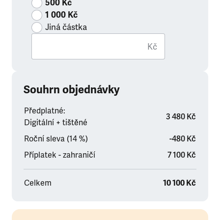
500 Kč
1 000 Kč
Jiná částka
Kč
Souhrn objednávky
Předplatné:
3 480 Kč
Digitální + tištěné
Roční sleva (14 %)
-480 Kč
Příplatek - zahraničí
7 100 Kč
Celkem
10 100 Kč