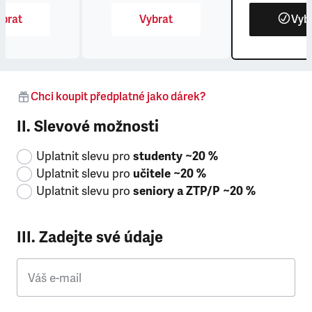
brat
Vybrat
Vyb
Chci koupit předplatné jako dárek?
II. Slevové možnosti
Uplatnit slevu pro
studenty ~20 %
Uplatnit slevu pro
učitele ~20 %
Uplatnit slevu pro
seniory a ZTP/P ~20 %
III. Zadejte své údaje
Váš e-mail