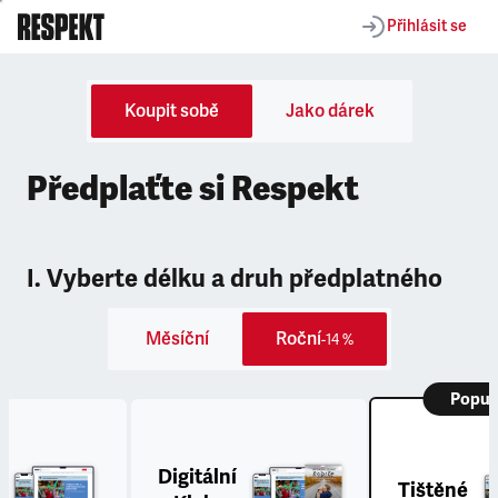
Přihlásit se
Koupit sobě
Jako dárek
Předplaťte si Respekt
I. Vyberte délku a druh předplatného
Měsíční
Roční
-14 %
Popul
Digitální
Tištěné