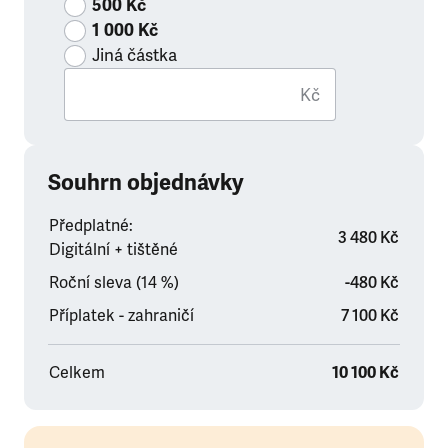
500 Kč
1 000 Kč
Jiná částka
Kč
Souhrn objednávky
Předplatné:
3 480 Kč
Digitální + tištěné
Roční sleva (14 %)
-480 Kč
Příplatek - zahraničí
7 100 Kč
Celkem
10 100 Kč