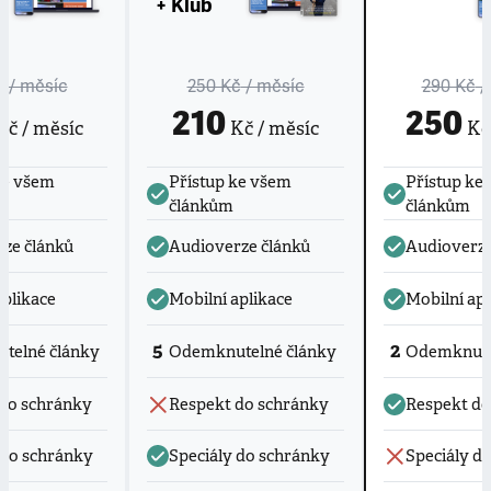
+ Klub
č
/ měsíc
250 Kč
/ měsíc
290 Kč
/
210
250
č / měsíc
Kč / měsíc
Kč 
ke všem
Přístup ke všem
Přístup ke
článkům
článkům
ze článků
Audioverze článků
Audioverze
aplikace
Mobilní aplikace
Mobilní apl
5
2
telné články
Odemknutelné články
Odemknute
do schránky
Respekt do schránky
Respekt do
 do schránky
Speciály do schránky
Speciály d