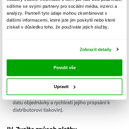
PSČ
sdílíme se svými partnery pro sociální média, inzerci a
analýzy. Partneři tyto údaje mohou zkombinovat s
Stát
dalšími informacemi, které jste jim poskytli nebo které
získali v důsledku toho, že používáte jejich služby.
Doprava do zahraničí je zpoplatněna
a nelze do
něj doručovat Speciály.
Zobrazit detaily
Požádat o fakturu
bude možné po vytvoření
objednávky.
Povolit vše
Pokud je součástí vaší objednávky také
doručování týdeníku Respekt v tištěné verzi, na
Upravit
první vydání ve vaší schránce se můžete těšit
příští, nejpozději přespříští týden (v závislosti na
datu objednávky a rychlosti jejího propsání k
distributorovi tiskovin).